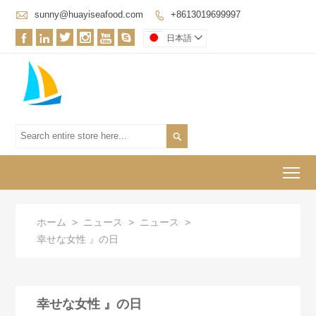

sunny@huayiseafood.com
+8613019699997







日本語


To
ホーム
>
ニュース
>
ニュース
>
幸せな女性 』の日
幸せな女性 』の日