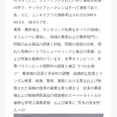
97.4％でした。サンプリングされたバルク養殖水産物
の中で、ティラピアとハクレンはすべて適格であり、
魚、エビ、ニシキテグリの適格率はそれぞれ998％、
99.5％、98.6％です。
農業・農村省は、モニタリング結果をすべての地域に
タイムリーに通知し、地域の農業および農村部門に、
問題のある製品の調査と対処、問題の原因の分析、隠
れた危険のトラブルシューティングと修正の実施、お
よび実施を義務付けています。冬季オリンピック、冬
季パラリンピック期間中の調査と修正 "2つのお祭
り"、農産物の品質と安全性の調整、組織的な監督とラ
ンダム検査、植栽、繁殖、屠殺における禁止および制
限された薬物の使用の厳重な取り締まり、従来の農産
物および動物用医薬品の残留物のスーパータイトルの
厳格な管理上場農産物、および確実に "舌先の安全性"
人々の"