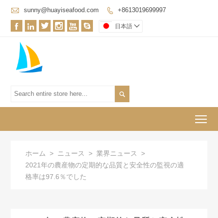

sunny@huayiseafood.com
+8613019699997







日本語


To
ホーム
>
ニュース
>
業界ニュース
>
2021年の農産物の定期的な品質と安全性の監視の適
格率は97.6％でした