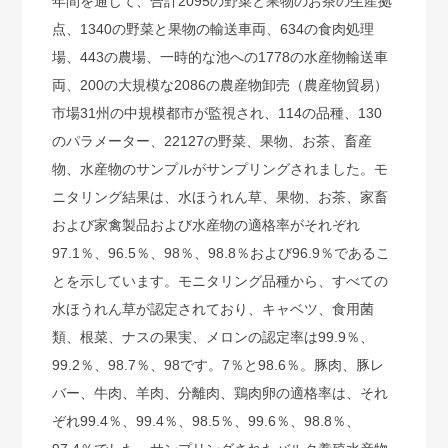
年間を通じて、合計2095の野菜と果物のお茶の生産拠
点、1340の野菜と果物の輸送車両、634の食肉処理
場、443の農場、一時的な池への1778の水産物輸送車
両、200の大規模な2086の農産物卸売（農産物貿易）
市場31州の中規模都市が監視され、114の品種、130
のパラメーター、22127の野菜、果物、お茶、畜産
物、水産物のサンプルがサンプリングされました。モ
ニタリング結果は、水ほうれん草、果物、お茶、家畜
および家禽製品および水産物の適格率がそれぞれ
97.1％、96.5％、98％、98.8％および96.9％であるこ
とを示しています。モニタリング品種から、すべての
水ほうれん草が認定されており、キャベツ、食用菌
類、根菜、ナスの果実、メロンの認定率は99.9％、
99.2％、98.7％、98です。7％と98.6％。豚肉、豚レ
バー、牛肉、羊肉、分離肉、鶏肉卵の適格率は、それ
ぞれ99.4％、99.4％、98.5％、99.6％、98.8％、