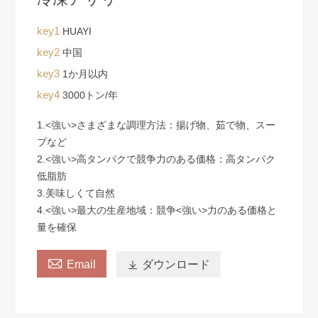
key1
HUAYI
key2
中国
key3
1か月以内
key4
3000トン/年
1.<強い>さまざまな調理方法：
揚げ物、茹で物、スー
プなど
2.<強い>高タンパクで競争力のある価格：
高タンパク
低脂肪
3.美味しくて自然
4.<強い>最大の生産地域：
競争<強い>力のある価格
と
量を確保

Email

ダウンロード