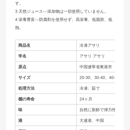
す。
3.天然ジュース---添加物は一切使用していません。
4.栄養豊富---防腐剤を使用せず、高栄養、低脂肪、低
熱。
商品名
冷凍アサリ
学名
アサリ アサリ
原点
中国遼寧省東港市
サイズ
20-30、30-40、40-50、50
処理方法
冷凍、茹で
棚の寿命
24ヶ月
味
自然に新鮮で弾力性がある
港
大連港、中国