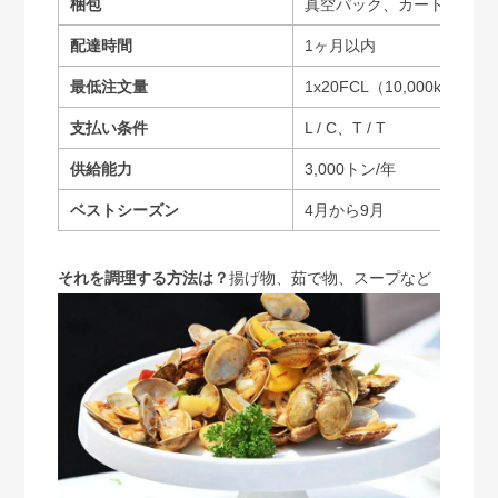
梱包
真空パック、カートン
配達時間
1ヶ月以内
最低注文量
1x20FCL（10,000kgs）
支払い条件
L / C、T / T
供給能力
3,000トン/年
ベストシーズン
4月から9月
それを調理する方法は？
揚げ物、茹で物、スープなど