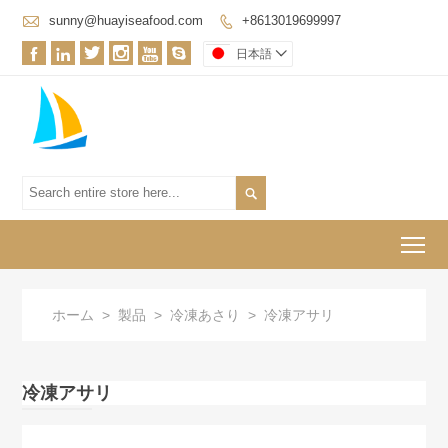

sunny@huayiseafood.com
+8613019699997







日本語


To
ホーム
>
製品
>
冷凍あさり
>
冷凍アサリ
冷凍アサリ