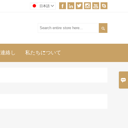






日本語


に連絡し
私たちについて
