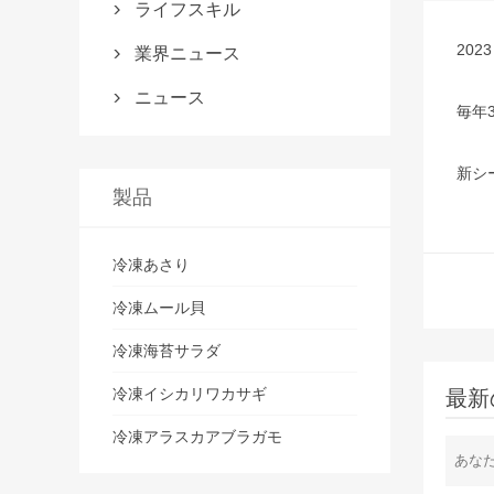
ライフスキル

20
業界ニュース

ニュース

毎年
新シ
製品
冷凍あさり
冷凍ムール貝
冷凍海苔サラダ
冷凍イシカリワカサギ
最新
冷凍アラスカアブラガモ