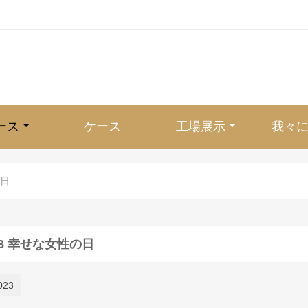
ース
ケース
工場展示
我々
の日
23 幸せな女性の日
023