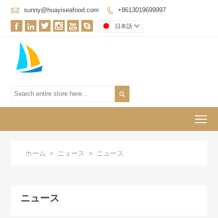

sunny@huayiseafood.com
+8613019699997







日本語


To
ホーム
>
ニュース
>
ニュース
ニュース